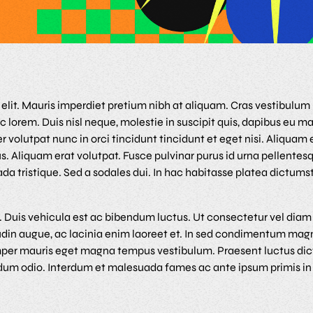
g elit. Mauris imperdiet pretium nibh at aliquam. Cras vestibu
 lorem. Duis nisl neque, molestie in suscipit quis, dapibus eu mass
 volutpat nunc in orci tincidunt tincidunt et eget nisi. Aliquam 
s. Aliquam erat volutpat. Fusce pulvinar purus id urna pellentesq
da tristique. Sed a sodales dui. In hac habitasse platea dictu
m. Duis vehicula est ac bibendum luctus. Ut consectetur vel di
udin augue, ac lacinia enim laoreet et. In sed condimentum ma
semper mauris eget magna tempus vestibulum. Praesent luctus di
erdum odio. Interdum et malesuada fames ac ante ipsum primis in