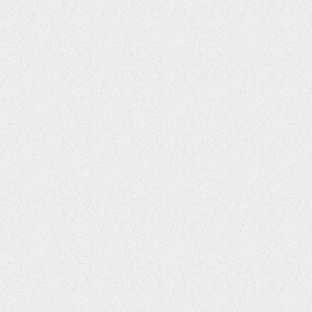
RELATED NEWS
ENTERTAINMENT
UK Reggae Pioneer Vivian
Jones Passed