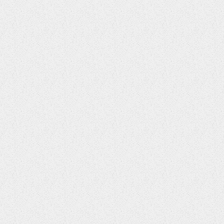
23
CREW