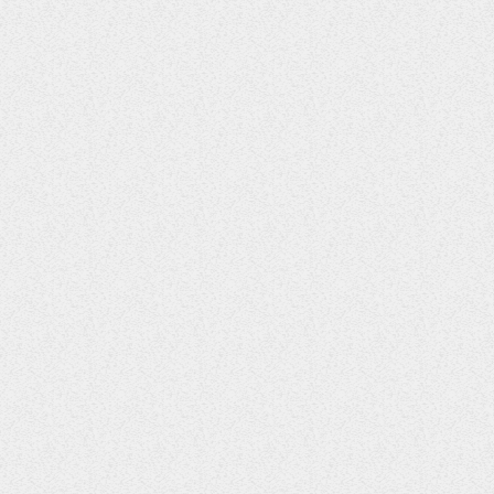
ENTERTAINMENT
Reggae Legend Jimmy Cliff
has passed