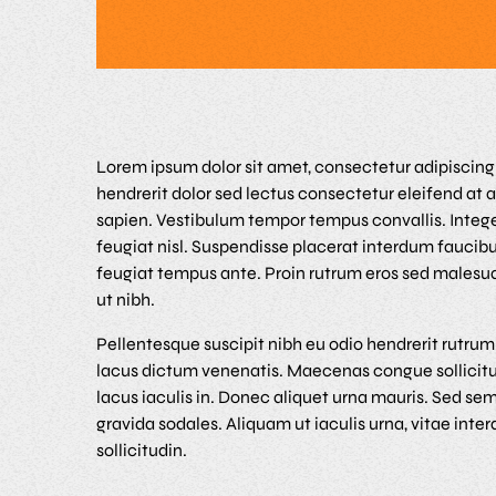
Lorem ipsum dolor sit amet, consectetur adipiscin
hendrerit dolor sed lectus consectetur eleifend at ac
sapien. Vestibulum tempor tempus convallis. Integer
feugiat nisl. Suspendisse placerat interdum faucibu
feugiat tempus ante. Proin rutrum eros sed malesua
ut nibh.
Pellentesque suscipit nibh eu odio hendrerit rutru
lacus dictum venenatis. Maecenas congue sollicit
lacus iaculis in. Donec aliquet urna mauris. Sed 
gravida sodales. Aliquam ut iaculis urna, vitae int
sollicitudin.