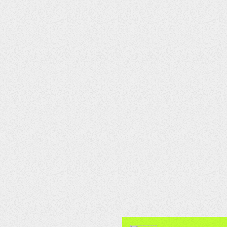
ENTERTAINMENT
D Angelo Passes At 51yrs
30