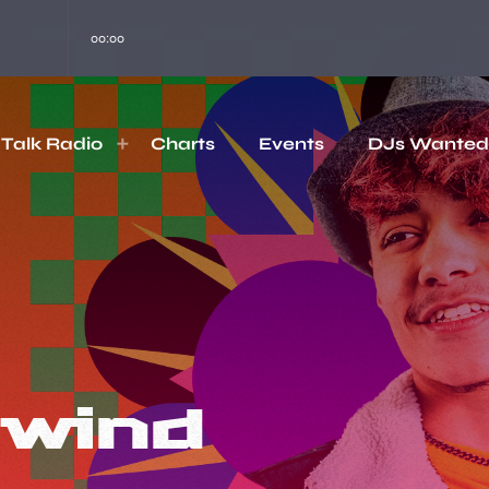
00:00
Talk Radio
Charts
Events
DJs Wanted
wind